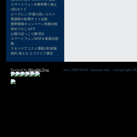
スマートフォン&携帯乗り換え
(得)ガイド
ビーグレン 評価の高いコスメ
看護師の転職サイト比較
携帯乗換キャンペーン特典比較
初めてかじるFX
お腹のぽっこり解消法
スマートフォンMNP＆新製品情
報
スキンケアコスメ通販(得)情報
節約 省エネ エコライフ通信
Powered by
Movable Type
since 2000.04.04 / Japanese only (c)copyright 2000