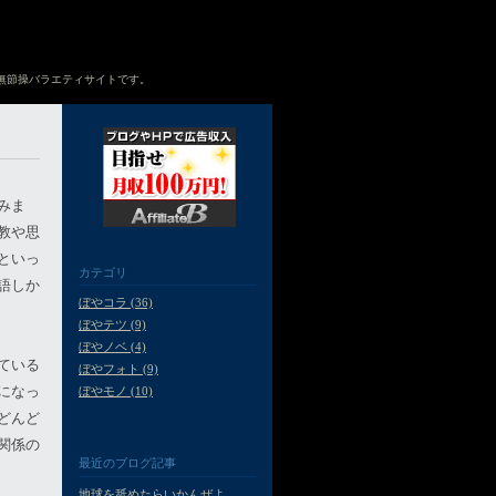
無節操バラエティサイトです。
みま
教や思
といっ
カテゴリ
語しか
ぼやコラ (36)
ぼやテツ (9)
ぼやノベ (4)
ている
ぼやフォト (9)
になっ
ぼやモノ (10)
どんど
関係の
最近のブログ記事
地球を舐めたらいかんぜよ