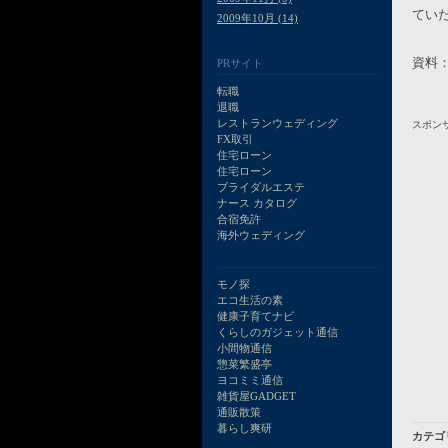
てい
2009年10月 (14)
資料
PRサイト
転職
退職
レストランウェディング
スポン
FX取引
住宅ローン
住宅ローン
ブライダルエステ
ナース カタログ
合宿免許
海外ウェディング
モノ探
エコ生活の素
健康子育てナビ
くらしのガジェット通信
小間物通信
惣菜繁盛亭
ヨコミミ通信
雑貨屋GADGET
通販散策
暮らし爽研
カテゴ