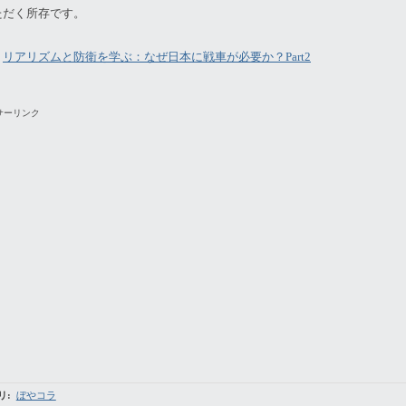
ただく所存です。
：
リアリズムと防衛を学ぶ：なぜ日本に戦車が必要か？Part2
サーリンク
リ
:
ぼやコラ