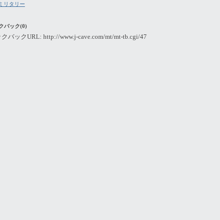
ミリタリー
クバック(0)
ックURL: http://www.j-cave.com/mt/mt-tb.cgi/47