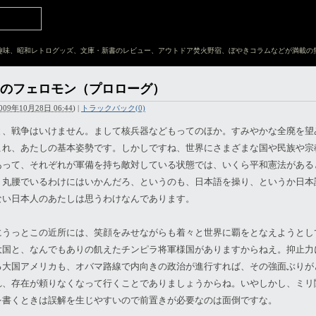
趣味、昭和レトログッズ、文庫・新書のレビュー、アウトドア焚火野宿、ぼやきコラムなどが満載の
のフェロモン（プロローグ）
009年10月28日 06:44
)
|
トラックバック(0)
と、戦争はいけません。まして核兵器などもってのほか。すみやかな全廃を望
これ、あたしの基本姿勢です。しかしですね、世界にさまざまな国や民族や宗
あって、それぞれが軍備を持ち敵対している状態では、いくら平和憲法がある
、丸腰でいるわけにはいかんだろ、というのも、日本語を操り、というか日本
ない日本人のあたしは思うわけなんであります。
にうっとこの近所には、笑顔をみせながらも着々と世界に覇をとなえようとし
大国と、なんでもありの飢えたチンピラ将軍様国がありますからねえ。抑止力
る大国アメリカも、オバマ路線で内向きの政治が進行すれば、その強面ぶりが
れ、存在が頼りなくなって行くことでありましょうからね。いやしかし、ミリ
を書くときは誤解を生じやすいので前置きが必要なのは面倒ですな。