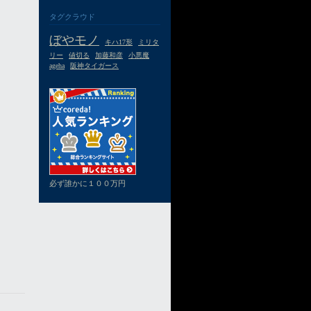
タグクラウド
ぼやモノ
キハ17形
ミリタ
リー
値切る
加藤和彦
小悪魔
ageha
阪神タイガース
必ず誰かに１００万円