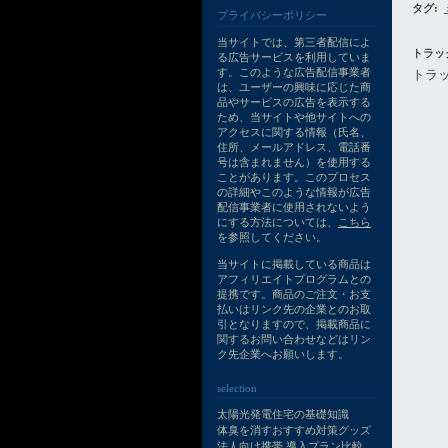
タグ
:
プライバシーポリシー
当サイトでは、第三者配信によ
トラッ
る広告サービスを利用していま
す。このような広告配信事業者
トラックバ
は、ユーザーの興味に応じた商
品やサービスの広告を表示する
ため、当サイトや他サイトへの
アクセスに関する情報（氏名、
住所、メールアドレス、電話番
号は含まれません）を使用する
ことがあります。このプロセス
の詳細やこのような情報が広告
配信事業者に使用されないよう
にする方法については、
こちら
を参照してください。
当サイトに掲載している商品は
アフィリエイトプログラムとの
提携です。商品のご注文・お支
払いはリンク先の企業とのお取
引となりますので、掲載商品に
関するお問い合わせなどはリン
ク先企業へお願いします。
selection
太陽光発電住宅の基礎知識
体臭を消すおすすめ対策グッズ
法人向け携帯 導入プラン比較