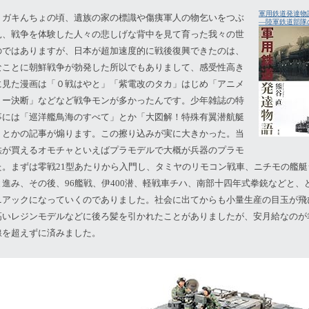
軍用鉄道発達物
、ガキんちょの頃、遺族の家の標識や傷痍軍人の物乞いをつぶ
―陸軍鉄道部隊
見、戦争を体験した人々の悲しげな背中を見て育った我々の世
のではありますが、日本が超加速度的に戦後復興できたのは、
なことに朝鮮戦争が勃発した所以でもありまして、感受性高き
に見た漫画は「０戦はやと」「紫電改のタカ」はじめ「アニメ
リー決断」などなど戦争モンが多かったんです。少年雑誌の特
事には「巡洋艦鳥海のすべて」とか「大図解！特殊有翼潜航艇
」とかの記事が煽ります。この擦り込みが実に大きかった。当
供が買えるオモチャといえばプラモデルで大概が兵器のプラモ
た。まずは零戦21型あたりから入門し、タミヤのリモコン戦車、ニチモの艦艇
と進み、その後、96艦戦、伊400潜、軽戦車チハ、南部十四年式拳銃などと、
ニアックになっていくのでありました。社会に出てからも小量生産の目玉が飛
高いレジンモデルなどに後ろ髪を引かれたことがありましたが、安月給なのが
線を超えずに済みました。