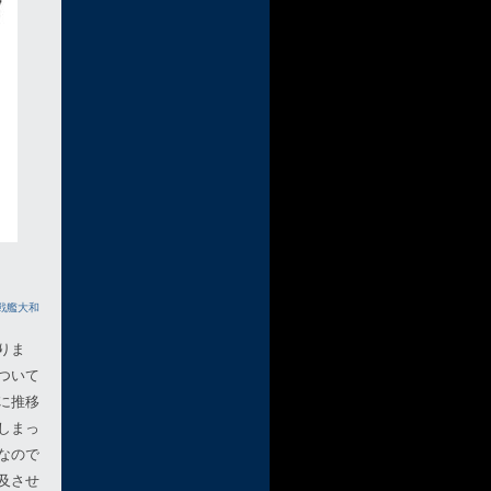
 戦艦大和
りま
ついて
に推移
しまっ
なので
及させ