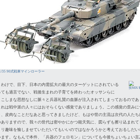
/35 90式戦車マインローラー
うわけで、目下、日本の内需拡大の最大のターゲットにされている
技MIX
っても過言でない、戦後生まれの子育てを終わったオッサンらに
よこしまな思想なしに脈々と兵器礼賛の血脈が注入されてしまっておるのであ
これは戦中派の人々にはおそらくない感覚でありましょう。この感覚の歪みに
々、皮肉なことだなあと思ってきましたけど、もはや世の主流は次代の人たち
つありますので、我々の世代は密やかにかつ能天気に、図らずも擦り込まれて
ミリ趣味を愉しませていただいてもいいのではなかろうかと考えておるしだい
います。なもんで本件、「兵器のフェロモン」についても今後ちょいちょい言