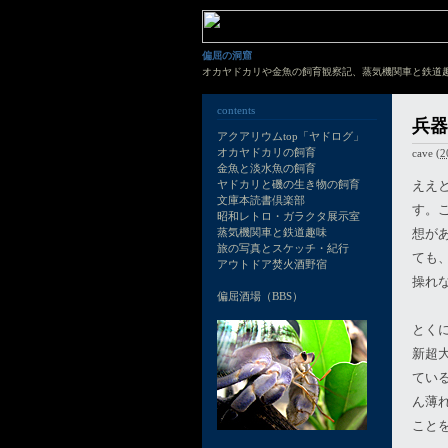
偏屈の洞窟
オカヤドカリや金魚の飼育観察記、蒸気機関車と鉄道
contents
兵器
アクアリウムtop「ヤドログ」
オカヤドカリの飼育
cave
(
2
金魚と淡水魚の飼育
ええ
ヤドカリと磯の生き物の飼育
文庫本読書倶楽部
す。
昭和レトロ・ガラクタ展示室
想が
蒸気機関車と鉄道趣味
旅の写真とスケッチ・紀行
ても
アウトドア焚火酒野宿
操れ
偏屈酒場（BBS）
とく
新超
てい
ん薄
こと