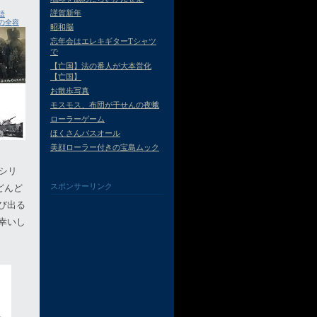
謹賀新年
語
の全容
昭和脳
忘年会はエレキギターTシャツ
で
【亡国】法の番人が大本営化
【亡国】
お散歩写真
モスモス、布団が干せんの夜蛾
ローラーゲーム
ほくさんバスオール
美顔ローラー付きの宝島ムック
シリ
スポンサーリンク
どんど
び出る
幸いし