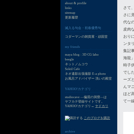
about & profile
さて
links
sitemap
さに
更新履歴
代な
滅入る句会・初春優秀句
皮肉
おり
コダーマンの雑貨屋・頑固堂
ンタ
my friends
集記
maya blog : 3D CG labo
海龍
beegle
ネットノムコウ
時子
Soleil Cafe
でし
ネオ遺影出張撮影 E-a photo
お風呂アドバイザー 洗いの殿堂
ーズ
んマ
YAHOO!カテゴリ
ほど
studiocave —偏屈の洞窟—は
て一
ヤフカテ登録サイトです。
YAHOO!カテゴリ→
ヤドカリ
このブログを購読
archive