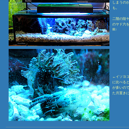
しまうの
も。
二階の陸
のヤド六
撮）
←イソヨ
に比べる
が多いので
た月置き