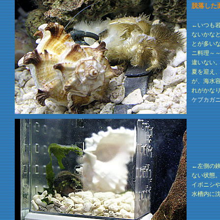
脱落した
←いつも
ないかな
とが多い
ニ料理～
違いない
夏を迎え
が、海水
れがかな
ケブカガニ
←左側の
ない状態
イボニシ
水槽内に