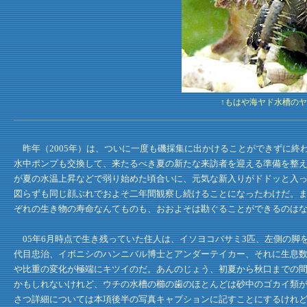
↑もはや海ヤド水槽の
昨年（2005年）は、ついに一度も磯採集に出かけることができずに終
水中ポンプも交換して、来たるべき夏の新たな来訪者を迎える準備を整
が夏の水温上昇などで弱り始めた頃合いに、元気な新入りがドドッと入
図らずも同じ顔ぶれでおよそ二年間観察し続けることになったわけだ。
ぞれの生き物の寿命なんてものも、おおよそは勘ぐることができるのは
05年6月時点で生き残っていた住人は、イソヨコバサミ3匹、左側の脚
代目忠治、イボニシのハンニバル博士とアンダーテイカー、それに生息
や比重の変化が極端にキツイのだ。あんのじょう、初夏から秋口までの
かもしれないけれど、ウチの水槽の櫛の歯のほとんどは砂中のゴカイ類
さつ詳細については本項後半の写真キャプションに記すことにするけれ