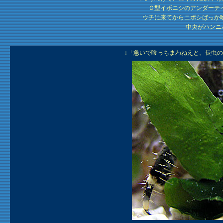
Ｃ型イボニシのアンダーテ
ウチに来てからニボシばっか
中央がハンニ
↓「急いで喰っちまわねえと、長虫