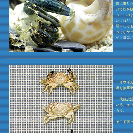
前に乗りだ
げて殻を
ってこの
いけれど
弱々しく
っけなか
イソヨコバ
←オウギ
暑も無事
二代目忠
いる。ケ
ろう。
そこで残