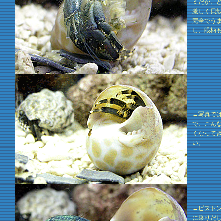
ミだが、
激しく貝
完全でう
し、眼柄
←写真で
で、こん
くなって
い。
←ピスト
に乗りだ