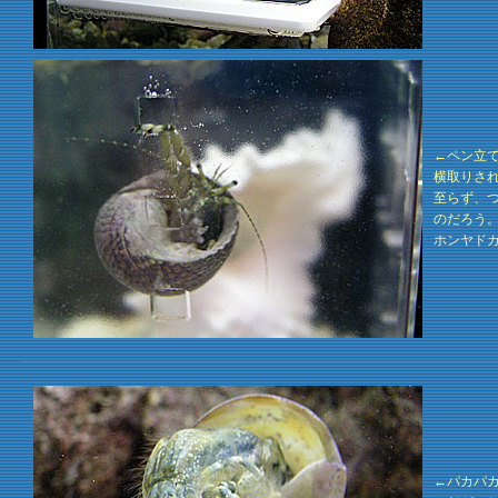
←ペン立
横取りさ
至らず、
のだろう
ホンヤドカ
←パカパ