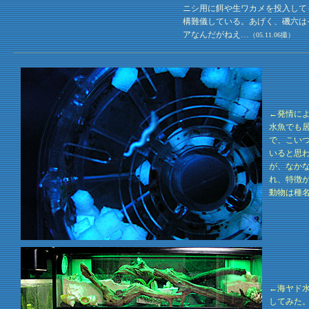
ニシ用に餌や生ワカメを投入して
構難儀している。あげく、磯六は
アなんだがねえ…
（05.11.06撮）
←発情に
水魚でも居
で、こいつ
いると思
が、なか
れ、特徴
動物は種
←海ヤド
してみた