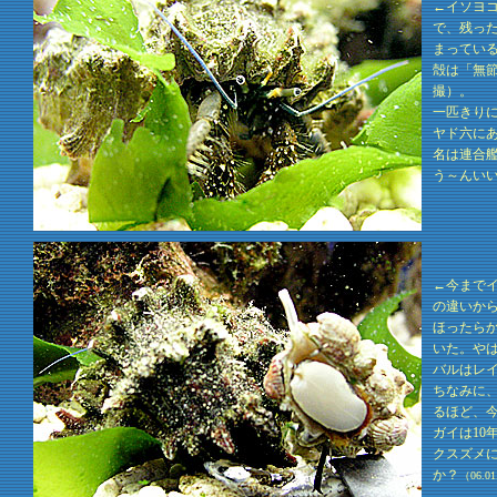
←イソヨ
で、残っ
まってい
殻は「無
撮）。
一匹きり
ヤド六に
名は連合
う～んい
←今まで
の違いか
ほったら
いた。や
バルはレ
ちなみに
るほど、
ガイは1
クスズメ
か？
（06.0