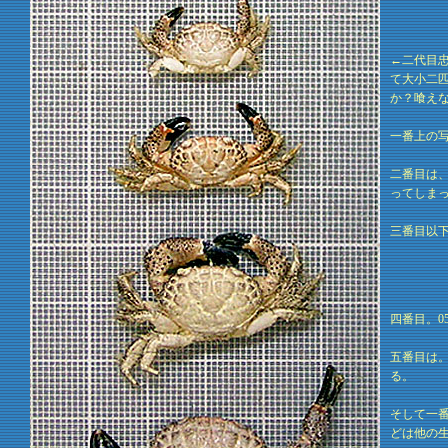
←二代目忠
て大小二
か？喰え
一番上の写
二番目は
ってしま
三番目以下
四番目。0
五番目は。
る。
そして一番
どは他の