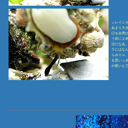
←レイシ
あまり大
口を全周
う前に２
活だなあ
ラにはな
らみりゃ
を思いっ
が硬いん