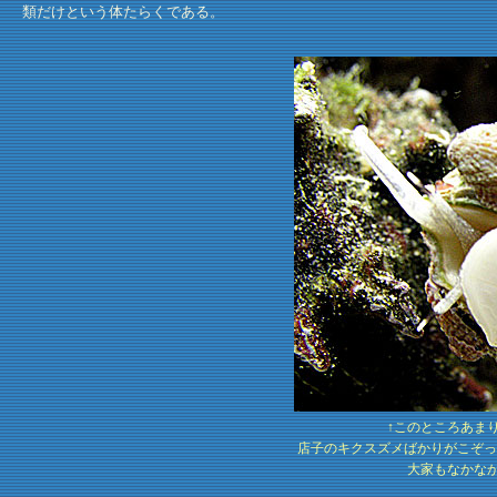
類だけという体たらくである。
↑このところあま
店子のキクスズメばかりがこぞっ
大家もなかな