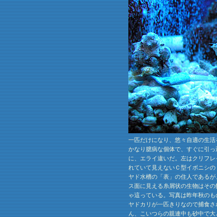
一匹だけになり、悠々自適の生活
かなり臆病な個体で、すぐに引っ
に、エライ違いだ。左はクリフレ
れていて見えないＣ型イボニシの
ヤド水槽の「表」の住人であるが
ス面に見える糸屑状の生物はその
ゃ這っている。写真は昨年秋のも
ヤドカリが一匹きりなので捕食さ
ん、こいつらの親連中も砂中で大