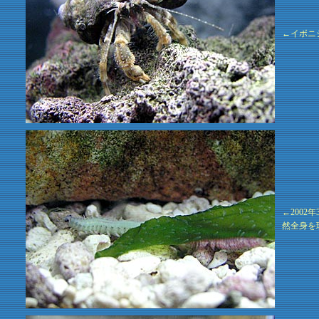
←イボニ
←200
然全身を