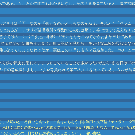
らである。もちろん仲間でもおかまいなし。そのさまを見ていると「磯の掃
アサリは「匹」なのか「個」なのかどちらなのかねえ。それとも「グラム」
槽ではあるが、アサリが結構場所を移動するのには驚く。姿は潜って見えなく
う感じて砂の上に出てきた。味噌汁の実になりそこねてからおよそ三月である
いたのだが、防御もそこまで。昨日覗いて見たら、キレイな二枚の貝殻にな
餌になってしまったわけだが、実はこの11日にもう２匹追加した。そのニュ
り多少気力に乏しく、じっとしていることが多かったのだが、ある日ヤドの
、ヤドの急成長により、いまや背負われて第二の人生を送っている。３匹が活
ら、結局のところ何でも食べる。主食はいちおう海水魚用の沈下型「テトラミニグ
。あげくは自分の糞やゴカイの糞まで。しかしあまり餌ばかり投入しても水が汚れ
いるが、ほんの二日でひと房消滅してしまうという、凄い食欲。