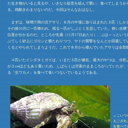
た生き物がいると見るや、いきなり徒党を組んで襲い、食べてしまうか
る。残酷きわまりないのだ。今回はそんなおはなし。
まずは、味噌汁用の活アサリ。８月の中場に放り込まれた３匹（しかし
その後10月に一匹喰われ、残る一匹がしぶとく生息していた。狭い水
位置が分かるのだ。ところが先週（11月17日あたり）、ぷは～っとい
ぶてしく砂上にゴロンと横たわりつつ、ヤドの襲撃をなんとか回避して
くるとやられてしまうようだ。これで８月から棲んでいたアサリは全部
４匹いたイシダタミガイは、いまだ３匹が健在。最大のやつは、当初よ
が２cmほどもあり重いため、しばらくは空家のままころがっていたが
る「生ワカメ」を食べて食いつないでいるようである。
←こいつ
もござれ
を食べて