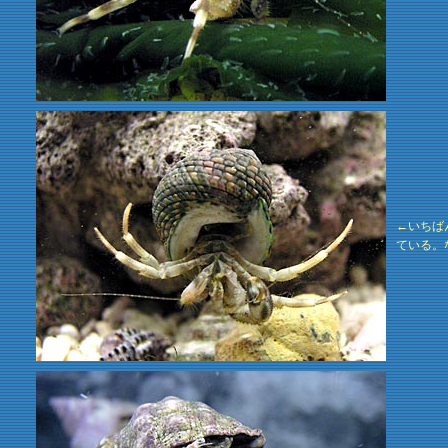
←いちば
ている。