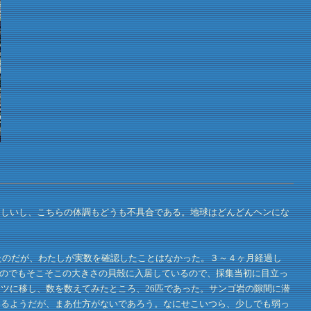
らしいし、こちらの体調もどうも不具合である。地球はどんどんヘンにな
たのだが、わたしが実数を確認したことはなかった。３～４ヶ月経過し
ものでもそこそこの大きさの貝殻に入居しているので、採集当初に目立っ
ツに移し、数を数えてみたところ、26匹であった。サンゴ岩の隙間に潜
いるようだが、まあ仕方がないであろう。なにせこいつら、少しでも弱っ