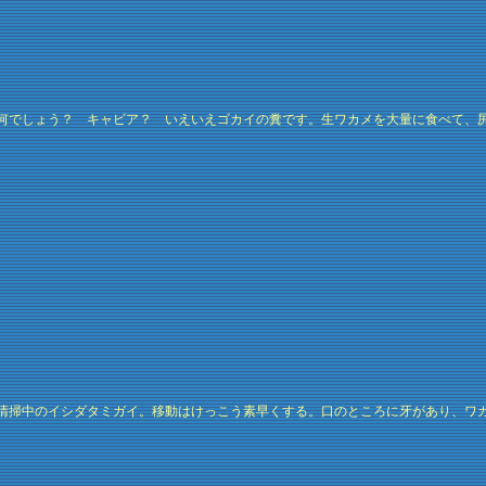
何でしょう？ キャビア？ いえいえゴカイの糞です。生ワカメを大量に食べて、
清掃中のイシダタミガイ。移動はけっこう素早くする。口のところに牙があり、ワ