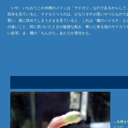
いや、いちおうこの水槽のメインは「ヤドカリ」なのであるからして、
顛末を見ていると、ヤドカリつうのは、かなりタチが悪いやつらなので
襲い、腹に収めてしまうさまを見ていると、これは「磯のハイエナ」も
の速いこと。餌に気づいたときの敏捷な動き。奪いに来る他のヤドカリ
い奴等。ま、磯の「ちんぴら」あたりが適当かも。
←水槽を
ようだ。