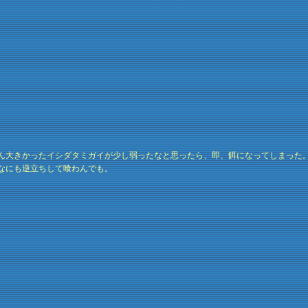
ん大きかったイシダタミガイが少し弱ったなと思ったら、即、餌になってしまった
なにも逆立ちして喰わんでも。