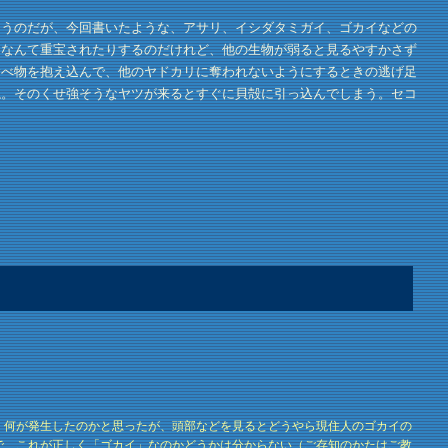
うのだが、今回書いたような、アサリ、イシダタミガイ、ゴカイなどの
」なんて重宝されたりするのだけれど、他の生物が弱ると見るやすかさず
食べ物を抱え込んで、他のヤドカリに奪われないようにするときの逃げ足
ね。そのくせ強そうなヤツが来るとすぐに貝殻に引っ込んでしまう。セコ
、何が発生したのかと思ったが、頭部などを見るとどうやら現住人のゴカイの
で、これが正しく「ゴカイ」なのかどうかは分からない（ご存知のかたはご教