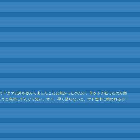
までアタマ以外を砂から出したことは無かったのだが、何をトチ狂ったのか突
まうと意外にずんぐり短い。オイ、早く潜らないと、ヤド連中に喰われるぞ！