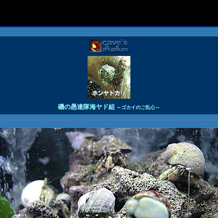
磯の愚連隊海ヤド組
～ゴカイのご乱心～