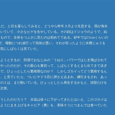
んだ。と目を凝らしてみると、どうやら昨年３月より生息する、我が海水
付いていて、小さなヒゲを生やしている。その顔はドジョウのようで、結
ので、全体をつぶさに見たのは初めてである。砂中では15cmくらいの
色で、蠕動につれ波打って気味が悪い。それが狂ったように水槽じゅうを
暢気にしばらくは見ていた。
ようとするが、田淵でおなじみの「うねり」パワーではじき飛ばされて
てやったのだが、その親心を裏切って、しばらくするとまた出てきて泳ぎ
ので、ひょっとしたら繁殖期なのか？ しかしゴカイってどう繁殖するん
い、と見ていたら、ついにヤド５匹に押さえ込まれ、綱引きをされ、あっ
分の１は、まだ動いている。ひょっとしたら再生するかもと、頭部だけを
う次第。
うしたのだろう？ 水温は徐々に下がってきたとはいえ、このゴカイは
のようにまき上げるキャビア（糞）を、美味そうにつまんでは食べていた