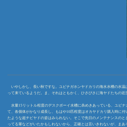
いやしかし、長い秋ですな。ユビナガホンヤドカリの海水水槽の水温は
って来ているようだ。ま、それはともかく、ひさびさに海ヤドたちの近
水量15リットル程度のデスクボーイ水槽に犇めきあっている、ユビナ
て、各個体がかなり成長し、もはや10匹程度はオカヤドカリ購入時に付
たような超チビヤドの姿はみられない。そこで先日のメンテナンスのと
ってる輩などがいたかもしれないから、正確とは言いきれないが、まあ