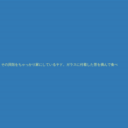
。その貝殻をちゃっかり家にしているヤド。ガラスに付着した苔を摘んで食べ