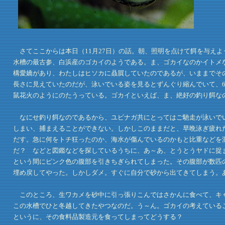
さてここからは本日（11月27日）の話。朝、照明を点けて餌を与え
水槽の最古参、白浜産のゴカイのようである。ま、ゴカイなのかイトメ
構愛嬌があり、わたしはヒソカに贔屓していたのであるが、いままでその
長さに見えていたのだが、泳いでいる姿を見るとずんぐり縮んでいて、6
鼠花火のようにのたうっている。ゴカイといえば、ま、絶好の釣り餌な
なにせ釣り餌なのであるから、ユビナガ共にとってはご馳走が泳いでい
しまい、捕まえることができない。しかしこのままだと、早晩泳ぎ疲れ
だす。急に何をトチ狂ったのか、海水が傷んでいるのかもと比重などを
だ？ などと図鑑などを探しているうちに、あ～あ、とうとうヤドに捉
という間にピンク色の腹部を引きちぎられてしまった。その腹部が数匹
埋め戻してやった。しかしダメ。すぐに自分で砂から出てきてしまう。
このところ、生ワカメを砂中に引っ張りこんではさかんに食べて、キャ
この水槽でひと冬越してきたやつなのだ。う～ん。ゴカイの考えている
というに、その食料品製造元を食ってしまってどうする？