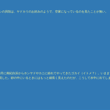
シの貝殻は、ヤドカリのお好みのようで、空家になっているのを見たことが無い。
2年3月に南紀白浜からホンヤドやカニに紛れてやってきたゴカイ（イトメ？）。いま
現した。砂の中にいるときにはもっと細長く見えたのだが、こうして水中に出てし