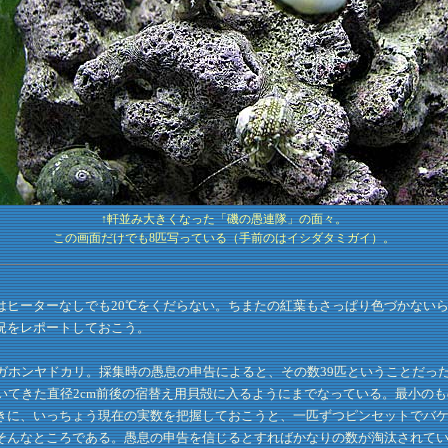
↑軒並み大きくなった「磯の愚連隊」の面々。
この画面だけでも8匹写っている（手前のはイシダタミガイ）。
ヒーターなしでも20℃をくだらない。ちまたの紅葉もさっぱり色づかない
況をレポートしておこう。
ガホンヤドカリ。採集時の愚息の申告によると、その数39匹ということだっ
いてきた直径2cm前後の宿替え用貝殻に入るようにまでなっている。最小の
きに、いっちょう現在の実数を把握しておこうと、一匹ずつピンセットでバケ
そんなところである。愚息の申告を信じるとすればかなりの数が淘汰されて