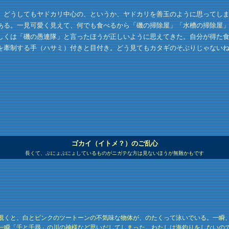
どうしてもヤドカリ中心の、というか、ヤドカリを善玉のように思ってしま
ある。一見可愛く見えて、何でも食べるから「磯の掃除屋」「水槽の掃除屋
しくは「磯の愚連隊」と言ったほうが正しいように思えてきた。自分が得た
を牽制する手（ハサミ）付きと目付き。どう見てもカタギのそぶりじゃない
ゴカイ（イトメ？）のご乱心
長くて、ぶにょぶにょしているものがニガテな方は見ないほうが無難かもです
覗くと、白とピンクのツートーンの不気味な物体が、のたくって泳いでいる。一瞬
一瞬「千と千尋」の川の神様など思いだしてしまった。わたしは海釣りをしないの