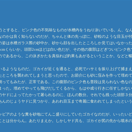
ようとすると、ピンク色の不気味なものが水槽内をうねり泳いでいる。ん、な
なのかは良く知らないのだが、ちゃんと体の先っぽに、砂粒のような目玉が
姿は水槽ガラス際の砂中か、砂から顔を出したところしか見てはいなかったも
cmくらいか。頭部2cmほどは白い色だが、その他の腹部はどぎついピンク
のであるから、この泳ぎかたを真似れば釣果もあがるということか。などと
るようなものだ。ゴカイが近くを通ると、必死でハサミを振り上げて捕まえ
たところを襲われてしまうと思ったので、お節介にも砂に窪みを作って埋め
測ってもみたが、正常である。この腹部のピンク色も普段は見られない色な
まった。埋めてやっても飛びだしてくるから、もはや成り行きに任すしかな
のヤドによってたかって屠られるのに、ほんの数分。それでも残った頭部３
あんのじょうヤドに見つかり、あわれ目玉まで奇麗に食われてしまったとい
ビアのような糞を砂地にてんこ盛りにしていたゴカイなのだが、いったいど
ことは分からん。あたりまえか。しかしヤド共も、ゴカイが尻の先から噴水