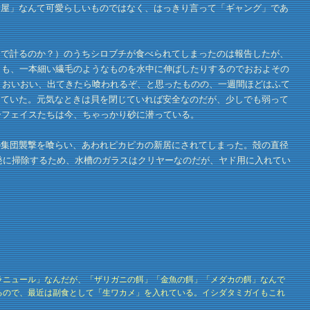
除屋」なんて可愛らしいものではなく、はっきり言って「ギャング」であ
で計るのか？）のうちシロブチが食べられてしまったのは報告したが、
とも、一本細い繊毛のようなものを水中に伸ばしたりするのでおおよその
。おいおい、出てきたら喰われるぞ、と思ったものの、一週間ほどはふて
っていた。元気なときは貝を閉じていれば安全なのだが、少しでも弱って
ーフェイスたちは今、ちゃっかり砂に潜っている。
集団襲撃を喰らい、あわれピカピカの新居にされてしまった。殻の直径
発に掃除するため、水槽のガラスはクリヤーなのだが、ヤド用に入れてい
ラニュール」なんだが、「ザリガニの餌」「金魚の餌」「メダカの餌」なんで
るので、最近は副食として「生ワカメ」を入れている。イシダタミガイもこれ