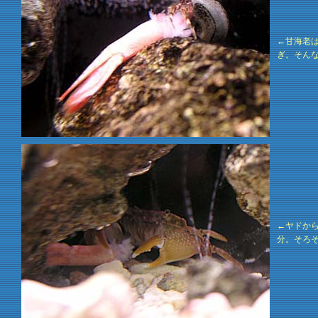
←甘海老
ぎ。そん
←ヤドか
分。そろ