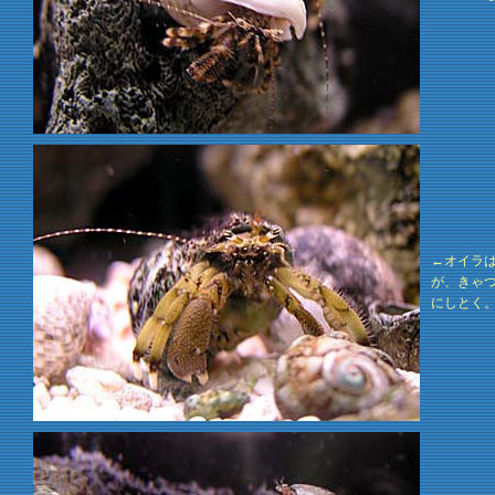
←オイラ
が、きゃ
にしとく