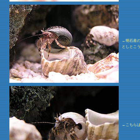
←明石産
としとこ
←こちら