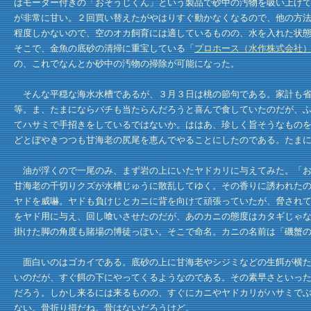
はモーター付きの「おそうじくん」という製品で砂中の汚物を吸い上げ
が非常に甘い。２回買い替えたがやはりすぐ動かなくなるので、他の方法
程度しかないので、空のオカ飼育には適しているものの、水を入れた状
そこで、金魚の底砂の清掃に重宝している「
プロホース（水作株式会社
の、これでなんとか砂中の汚物の掃除が可能になった。
そんな平穏な海水水槽であるが、３月３日は桃の節句である。家計も省
等。ま、たまにならバチも当たらんだろうと喜んで食していたのだが、
てハサミで手招きをしているではないか。ははあ、珍しく旨そうなもの
どとぼやきつつも甘海老の尻尾を恵んでやることにしたのである。たま
油が浮くので一尾のみ、まず岩の上にいたヤドカリに与えてみた。「お
甘海老の千切りクズが水槽じゅうに散乱してゆく。その香りに誘われた
ヤドを威嚇。ヤドも負けじとカニに背を向けて頑張っていたが、脅され
をヤド用に与え、回し喰いさせたのだが、あのカニの態度はカタギじゃ
掛けた脚の角度も賭場の博徒っぽい。そこで命名。カニの名前は「磯蟹
面白いのはゴカイである。底砂の上に甘海老やシジミなどの生餌が横た
いのだが、すぐ餌の下にやってくるようなのである。その素早さといっ
だろう。しかし来るには来るものの、すぐにカニやヤドカリがハサミで
ない。骨折り損だね。骨はないだろうけど。