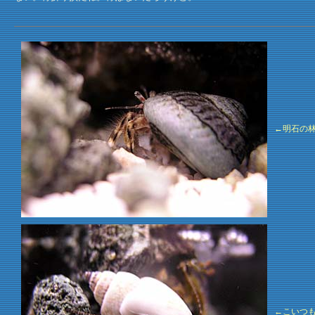
←明石の
←こいつ