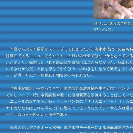
↑むふふ。久々のご馳走
かいっての。
昨夏から永らく更新がストップしてしまったが、海水水槽はその後も特
は健在である。これ、どうやらカニの野郎の仕業ではないかと思ってい
かき消えた。探索したけれど脱皮殻や遺骸は見当たらなかった。脱走し
いてきたからだ。不信を感じてからはカニの動きを注意深く観るように
る。結構、とんだ一杯食わせ物なのかもしれない。
昨春南紀白浜からやってきて、夏の塩分高濃度禍を生き延びたホンヤド
て久しいので、特に水質調整や凝った濾過装置を設置することはしてい
ラニュールのみである。時々キョーリン製の「ザリガニ・ヤドカリ・カ
ヤドカリたちはこれを摘んで口に運んでいるようなので、エサを入れ過
一匹、ゴカイ一匹という面子である。
濾過装置はデスクボーイ水槽付属の水中モーターによる底面濾過のみだ