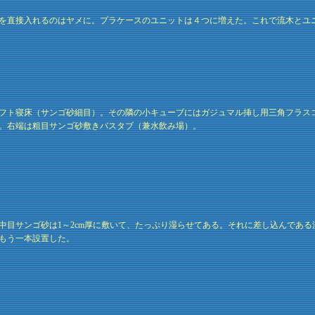
を直接入れるのはヤメに。プラケースのユニットは４つに増えた。これで流木とユ
フト寝床（サンゴ砂細目）。その隣の小キューブにはガジュマル挿し用三角フラス
。右端は粗目サンゴ砂敷きバスタブ（兼水飲み場）。
中目サンゴ砂は1～2cm厚に敷いて、たっぷり湿らせてある。それに差し込んであ
もう一本設置した。