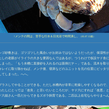
↑メンテの間は、苦手な行水＆日光浴で時間潰し。
（05.07.15撮）
ゴ砂敷きは、ゴツゴツした風合いがお好みではないようだったが、保湿性が
たしの老眼がイライラの大きな要因なんではあるが。つうわけで仮設ヤド舎
しまった。「もう水槽に直接砂を入れるのは面倒だナ～」である。流木を取
キレイに取り除かねば、メンテ後、寝床などのユニットを元の位置にピッタ
してしまった。へへ。
ラスしてやることができる。ただし水槽内が非常に乾燥しやすくなるので、
わたしにとっては「改良」と言いたいところだが、ヤド六にすれば「改悪」
ド六姐さん一匹だからできるズボラ飼育である。二匹以上在宅ならやりまへ