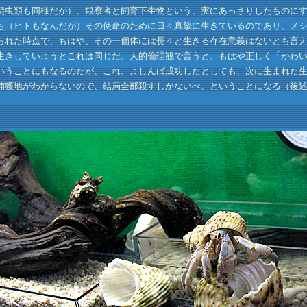
虫類も同様だが）、観察者と飼育下生物という、実にあっさりしたものにす
も（ヒトもなんだが）その使命のために日々真摯に生きているのであり、メ
られた時点で、もはや、その一個体には長々と生きる存在意義はないとも言
生きしていようとこれは同じだ。人的倫理観で言うと、もはや正しく「かわ
いうことにもなるのだが、これ、よしんば成功したとしても、次に生まれた
捕獲地がわからないので、結局全部殺すしかないべ、ということになる（後