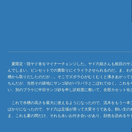
夏限定・陸ヤド舎をマイナーチェンジした。ヤド六姐さんも粗目のサン
んでしまい、ピンセットでの糞取りにイライラさせられるのだ。ま、わ
槽から取りだしたのだが…。そこでズボラ心がむくむくと沸きあがって
ちんだが、当然その跡地にサンゴ砂がパラパラとこぼれてゆく。これを
い、別のプラケに中目サンゴ砂を申し訳程度に敷いて、全部カセット化
これで水槽の高さを最大に使えるようになったので、流木をもう一本プ
ばかりになったので、ヤド六は足場が滑って大変そうである。飼い主の
ま、これも夏の間だけ、それも永いお付き合いがあり、顔色を読めるヤ