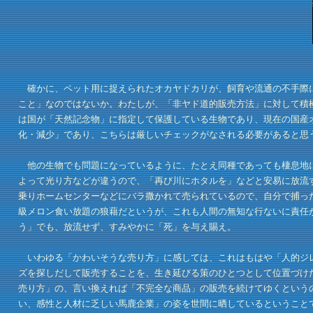
確かに、ペット用に捉えられたオカヤドカリが、飼育や流通の不手際に
こと」なのではないか。わたしが、「非ヤド道的販売方法」に対して積
は国が「天然記念物」に指定して保護している生物であり、現在の国産
化・減少」であり、こちらは厳しいチェックがなされる必要があると思
他の生物でも問題になっているように、たとえ同種であっても棲息地に
よって光り方などが違うので、「再び川にホタルを」などと安易に放流
乗りホームセンターなどにバラ撒かれて売られているので、自分で捕っ
級メロン食い放題の狼藉だというが、これも人間の無知な行ないに責任
う」でも、放流せず、すみやかに「死」を与え賜え。
いわゆる「かわいそうな売り方」に感しては、これはもはや「人的ジレ
ズを探しだして販売することを、生き延びる策のひとつとして位置づけ
売り方」の、言い換えれば「不完全な商品」の販売を続けてゆくという
い、感性と人材に乏しい馬鹿企業」の姿を世間に晒しているということ