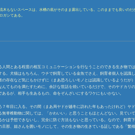
流木もないスペースは、水槽の底がそのまま露出している。このままでも良いのだ
ロガシてある。
人間とある程度の相互コミュニケーションを行なうことのできる生き物では
する。犬猫はもちろん、ウチで飼育している金魚でさえ、飼育者個人を認識
者の存在など気にもかけずに（まあ恐ろしいモノとは認識しているようだが
なんてものを満たすために、余計な世話を焼いているだけで、そのヤドカリ
であるが、相手も生あるもの、命をぞんざいにするワケにもいかない。
７年目に入る。その間（まあ局ヤドが越冬に訪れた年もあったけれど）ヤド
る無脊椎動物に関しては、「かわいい」と思うこともほとんどない。見てい
るかは予想できないし、完全に防ぐ方法もないと思っている。なので、飼育
の旦那、姐さんを囲いモノにして、その生き物の生きている証しである「繁