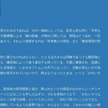
育されるのであれば、その一個体にとっては、息災も死も同じ「不幸な
の大量捕獲による「種の絶滅」の怖れに関しては、実情はどうあれ、一応
であろう。それより危惧するのは「外来種との混交」また「棲息環境の変
対に避けなければならない。たとえばホタルは同種であっても棲息地に
でも、棲息地によって違う遺伝子を持っている。大量に養殖され、流通に
った北海道が、いまやカブトムシの天下になってい、天敵が居ないので高
詳細が表示されていないので、飼えなくなったときは、いくら「かわいそ
、新技術の研究開発と並び、限られたパイの商品のなかからニッチニー
メージになることも学んだはずだ。それを承知のうえで、「かわいそうな
色のクソ企業で結構」というスタンスか、「自社で気づくことのできな
と標榜しているような姿勢であり、そんなところは、これからの厳しい経