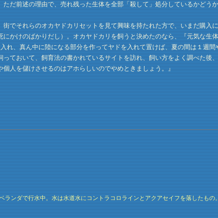
。ただ前述の理由で、売れ残った生体を全部「殺して」処分しているかどう
街でそれらのオカヤドカリセットを見て興味を持たれた方で、いまだ購入に
死にかけのばかりだし）。オカヤドカリを飼うと決めたのなら、『元気な生
に入れ、真ん中に陸になる部分を作ってヤドを入れて置けば、夏の間は１週間
飼っておいて、飼育法の書かれているサイトを訪れ、飼い方をよく調べた後
や個人を儲けさせるのはアホらしいのでやめときましょう。』
ベランダで行水中。水は水道水にコントラコロラインとアクアセイフを落したもの