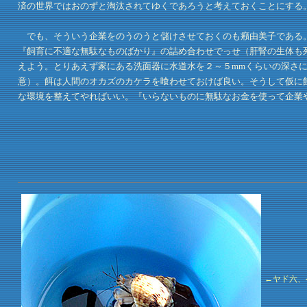
済の世界ではおのずと淘汰されてゆくであろうと考えておくことにする
でも、そういう企業をのうのうと儲けさせておくのも癪由美子である。
『飼育に不適な無駄なものばかり』の詰め合わせでっせ（肝腎の生体も
えよう。とりあえず家にある洗面器に水道水を２～５mmくらいの深さ
意）。餌は人間のオカズのカケラを喰わせておけば良い。そうして仮に
な環境を整えてやればいい。『いらないものに無駄なお金を使って企業
←ヤド六、