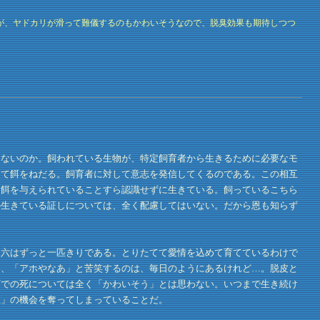
が、ヤドカリが滑って難儀するのもかわいそうなので、脱臭効果も期待しつつ
ないのか。飼われている生物が、特定飼育者から生きるために必要なモ
して餌をねだる。飼育者に対して意志を発信してくるのである。この相互
）餌を与えられていることすら認識せずに生きている。飼っているこちら
の生きている証しについては、全く配慮してはいない。だから恩も知らず
六はずっと一匹きりである。とりたてて愛情を込めて育てているわけで
て、「アホやなあ」と苦笑するのは、毎日のようにあるけれど…。脱皮と
下での死については全く「かわいそう」とは思わない。いつまで生き続け
殖」の機会を奪ってしまっていることだ。