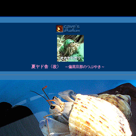
夏ヤド舎〈改〉
～偏屈旦那のつぶやき～