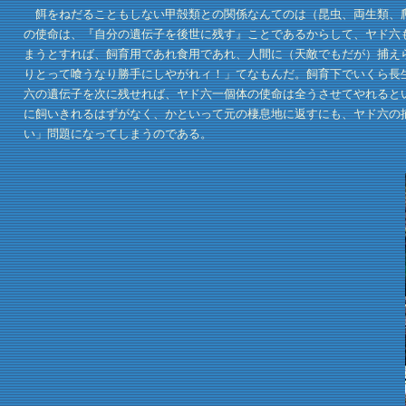
餌をねだることもしない甲殻類との関係なんてのは（昆虫、両生類、爬
の使命は、『自分の遺伝子を後世に残す』ことであるからして、ヤド六
まうとすれば、飼育用であれ食用であれ、人間に（天敵でもだが）捕え
りとって喰うなり勝手にしやがれィ！」てなもんだ。飼育下でいくら長
六の遺伝子を次に残せれば、ヤド六一個体の使命は全うさせてやれると
に飼いきれるはずがなく、かといって元の棲息地に返すにも、ヤド六の
い」問題になってしまうのである。