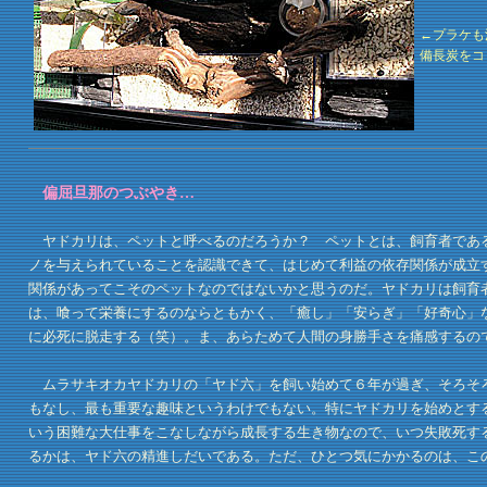
←プラケも
備長炭をコ
偏屈旦那のつぶやき…
ヤドカリは、ペットと呼べるのだろうか？ ペットとは、飼育者である
ノを与えられていることを認識できて、はじめて利益の依存関係が成立
関係があってこそのペットなのではないかと思うのだ。ヤドカリは飼育
は、喰って栄養にするのならともかく、「癒し」「安らぎ」「好奇心」
に必死に脱走する（笑）。ま、あらためて人間の身勝手さを痛感するの
ムラサキオカヤドカリの「ヤド六」を飼い始めて６年が過ぎ、そろそろ
もなし、最も重要な趣味というわけでもない。特にヤドカリを始めとす
いう困難な大仕事をこなしながら成長する生き物なので、いつ失敗死す
るかは、ヤド六の精進しだいである。ただ、ひとつ気にかかるのは、こ