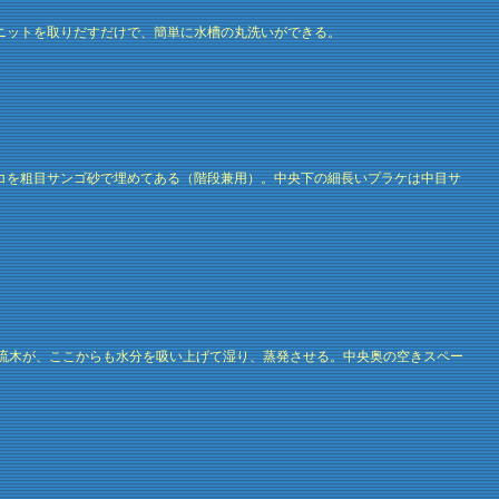
ニットを取りだすだけで、簡単に水槽の丸洗いができる。
コを粗目サンゴ砂で埋めてある（階段兼用）。中央下の細長いプラケは中目サ
る流木が、ここからも水分を吸い上げて湿り、蒸発させる。中央奥の空きスペー