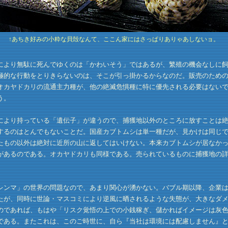
↑あちき好みの小粋な貝殻なんて、ここん家にはさっぱりありゃあしないョ。
より無駄に死んでゆくのは「かわいそう」ではあるが、繁殖の機会なしに飼
極的な行動をとりきらないのは、そこが引っ掛かるからなのだ。販売のため
オカヤドカリの流通主力種が、他の絶滅危惧種に特に優先される必要はない
う。
より持っている「遺伝子」が違うので、捕獲地以外のところに放すことは絶
するのはとんでもないことだ。国産カブトムシは単一種だが、見かけは同じ
たもの以外は絶対に近所の山に返してはいけない。本来カブトムシが居なか
があるのである。オカヤドカリも同様である。売られているものに捕獲地の
ンマ」の世界の問題なので、あまり関心が湧かない。バブル期以降、企業は
たが、同時に世論・マスコミにより逆風に晒されるような失態が、大きなダ
のであれば、もはや「リスク覚悟の上での小銭稼ぎ、儲かればイメージは灰
である。またこれは、このご時世に、自ら『当社は環境には配慮しません』