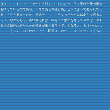
ぎない。ミトコンドリアから人類まで、おしなべて生を受けた後の最大
シも喰っているのである。天命である繁殖行為がヒトによって遮られてし
える。「うう捕まったか、無念ナリぃ。こうなったからにはあとは煮るな
いそう」なのである。言い換えれば、飼育下で繁殖をさせてやれば、ヤド
生命の全個体に新たなその使命が生ずるワケで…となると、もはやわたし
述）。こうしてこの「かわいそう」問題は、わたしには「どーしょうもな