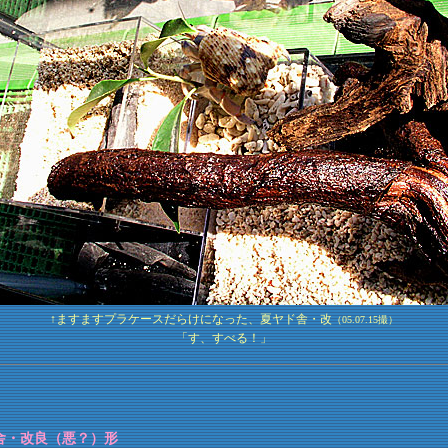
↑ますますプラケースだらけになった、夏ヤド舎・改
（05.07.15撮）
「す、すべる！」
舎・改良（悪？）形