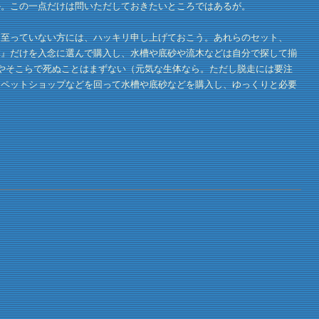
か。この一点だけは問いただしておきたいところではあるが。
至っていない方には、ハッキリ申し上げておこう。あれらのセット、
体』だけを入念に選んで購入し、水槽や底砂や流木などは自分で探して揃
やそこらで死ぬことはまずない（元気な生体なら。ただし脱走には要注
、ペットショップなどを回って水槽や底砂などを購入し、ゆっくりと必要
。