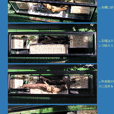
←水槽に砂
←左端はロ
ンゴ砂入り
←中央部の
スに流木を