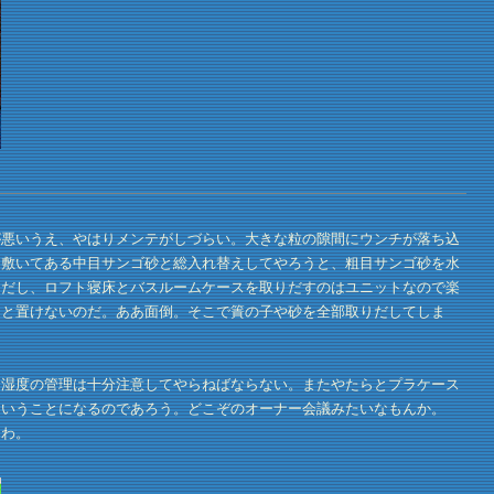
悪いうえ、やはりメンテがしづらい。大きな粒の隙間にウンチが落ち込
に敷いてある中目サンゴ砂と総入れ替えしてやろうと、粗目サンゴ砂を水
りだし、ロフト寝床とバスルームケースを取りだすのはユニットなので楽
リと置けないのだ。ああ面倒。そこで簀の子や砂を全部取りだしてしま
湿度の管理は十分注意してやらねばならない。またやたらとプラケース
ということになるのであろう。どこぞのオーナー会議みたいなもんか。
んわ。