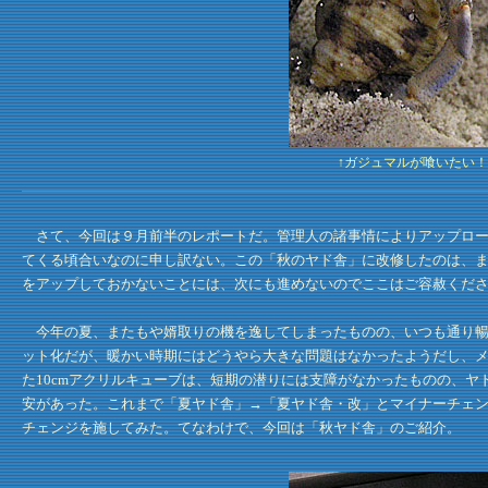
↑ガジュマルが喰いたい
さて、今回は９月前半のレポートだ。管理人の諸事情によりアップロー
てくる頃合いなのに申し訳ない。この「秋のヤド舎」に改修したのは、
をアップしておかないことには、次にも進めないのでここはご容赦くだ
今年の夏、またもや婿取りの機を逸してしまったものの、いつも通り暢
ット化だが、暖かい時期にはどうやら大きな問題はなかったようだし、
た10cmアクリルキューブは、短期の潜りには支障がなかったものの、
安があった。これまで「夏ヤド舎」→「夏ヤド舎・改」とマイナーチェ
チェンジを施してみた。てなわけで、今回は「秋ヤド舎」のご紹介。