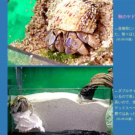
秋のヤド
←改修前に
た。散々ほ
（05.09.01撮）
←ダブルサ
いるので良
高いので、
デッドスペ
費ではあっ
（05.09.01撮）