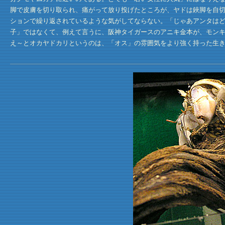
脚で皮膚を切り取られ、痛がって放り投げたところが、ヤドは鋏脚を自
ションで繰り返されているような気がしてならない。「じゃあアンタは
子」ではなくて、例えて言うに、阪神タイガースのアニキ金本が、モン
え～とオカヤドカリというのは、「オス」の雰囲気をより強く持った生