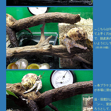
←こちらは
て上手く穴
で、脱皮床
いようにし
（05.09.10撮）
←各プラケ
が水場に浸
温・湿度計
「ン～、室
ろうとして