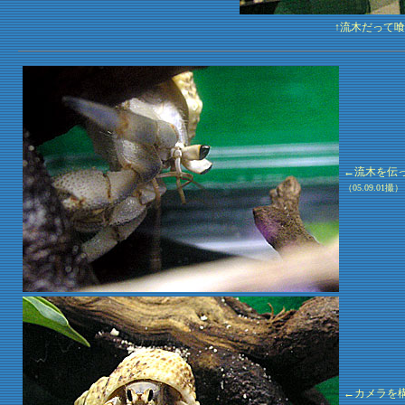
↑流木だって
←流木を伝
（05.09.01撮）
←カメラを