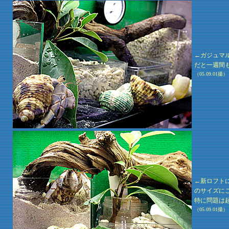
←ガジュマ
だと一週間
（05.09.01撮）
←新ロフト
のサイズに
特に問題は
（05.09.01撮）