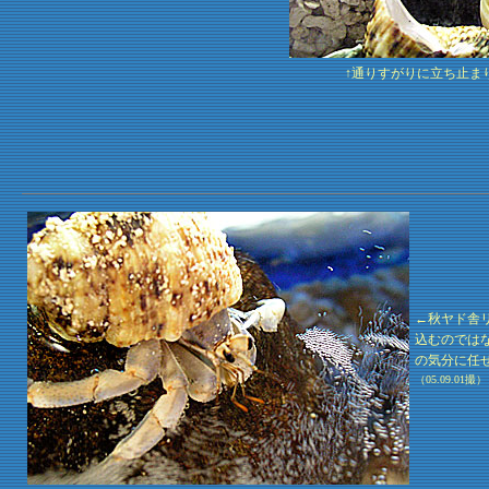
↑通りすがりに立ち止ま
←秋ヤド舎
込むのでは
の気分に任
（05.09.01撮）