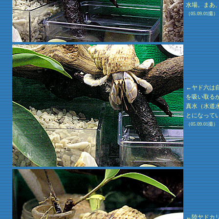
水場。まあ
（05.09.01撮）
←ヤド六は
を吸い取る
真水（水道
とになって
（05.09.01撮）
←陸ヤドカ