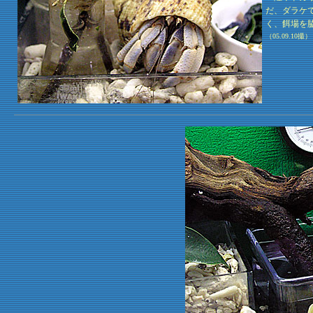
だ、ダラケ
く、餌場を
（05.09.10撮）