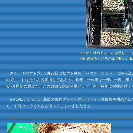
↑上から眺めるとこんな感じ。
一応納まるところがまだ良い。私
さて、そのヤド六、9月29日に秋ヤド舎の「パウダーロフト」に潜り込
ので、これはたぶん脱皮潜りであろう。昨年、一昨年は一年に一度、年の
4か月周期の脱皮だ。この急激な脱皮頻度アップ、何か特別に栄養の付く
9月29日といえば、贔屓の阪神タイガースがセ・リーグ優勝を決めた日
く、午前中にそそくさと潜ってしまいましたとさ。