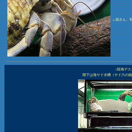
←姐さん、
↓陸海デ
階下は海ヤド水槽（ヤド六の銭