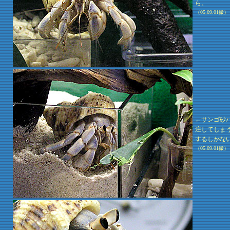
ら。
（05.09.01撮）
←サンゴ砂
注してしま
するしかな
（05.09.01撮）