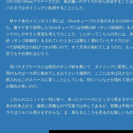
150×100×30mmプラケースだが、風呂嫌いのヤド六が自ら水浴する
バスタブはダイニングに転用することにした。
秋ヤド舎のメインロフト部には、10cmキューブの２倍の大きさの200×
た。夏ヤド舎で使用した10cmキューブには沖縄の砂（サンゴ砂細目）
ンテのしやすさと保湿を考えてのことだ。したがってこちらの方には、水
砂（サンゴ砂細目）を入れていたときには難なく潜れていたヤド六だが
べて砂粒同士の結びつきが弱いので、すぐ天井が崩れてしまうのだ。も
目でも十分潜れるだろう。
旧バスタブケースには粗目のサンゴ砂を敷いて、ダイニングに変更した
用のものは一カ所に集めてしまおうという魂胆だ。ここには水は注さな
餌入れもこのスペースに置くことにしている。特にパンなどが濡れて溶
が都合が良いのだ。
これらのユニットを一列に並べ、余ったスペースにピッタリ収まるサイ
舎の出来上がり。撮影に邪魔なので写真では外してあるが、実際は手前
ラケはツルツル滑りますからな。ま、落ちるところを見るのも愉しいも