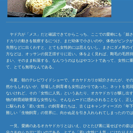
ヤド六が「メス」だと確認できてからこっち、ここでの愛称にも「姐さ
ドカリの動きを観察するにつけ、まだ幼体で小さいのや、体色がピンク
失態などに出くわすと、とても女性的には思えないし、まさにダメ男の
方などは、オッサンの貧乏揺すりに近い。体をよく見れば、剛毛の毛脛
まい、そのまま転落する、なんつうのはもはやコントであって、女性に
て、とても無理なんである。
今夏、朝のテレビワイドショーで、オカヤドカリが紹介されたが、その
然かもしれないが、登場した飼育者も女性ばかりであった。ネットを見
ないけれど、その「女性に人気」というあたり、オカヤドカリが醸し出
物の飼育経験豊富な女性なら、そんなムードに惑わされることなく、正
に駆られる「若い女性」の飼育者たちは、古くはキャンディーズの「年
難しい「生物飼育」の世界に、向かぬ足を引き入れられてしまったので
一見、愛嬌のあるオカヤドカリとはいえ、ひとたび裏に返せばその姿は
分クモやムカデに近いのである。とても「若い女性に人気」にはなりえ