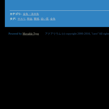
カテゴリ
:
金魚・淡水魚
タグ
:
サカリ
,
和金
,
繁殖
,
追い星
,
金魚
Powered by
Movable Type
アクアリウム (c) copyright 2000-2016, "cave" 