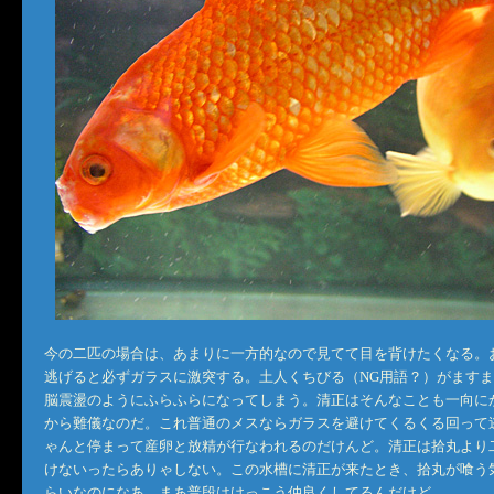
今の二匹の場合は、あまりに一方的なので見てて目を背けたくなる。
逃げると必ずガラスに激突する。土人くちびる（NG用語？）がます
脳震盪のようにふらふらになってしまう。清正はそんなことも一向に
から難儀なのだ。これ普通のメスならガラスを避けてくるくる回って
ゃんと停まって産卵と放精が行なわれるのだけんど。清正は拾丸より
けないったらありゃしない。この水槽に清正が来たとき、拾丸が喰う
らいなのになあ。まあ普段はけっこう仲良くしてるんだけど。