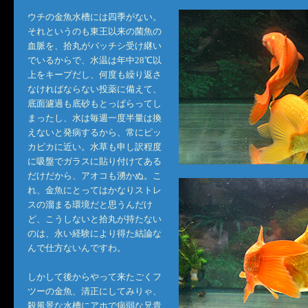
ウチの金魚水槽には四季がない。
それというのも東王以来の菌魚の
血脈を、拾丸がバッチシ受け継い
でいるからで、水温は年中28℃以
上をキープだし、何度も繰り返さ
なければならない投薬に備えて、
底面濾過も底砂もとっぱらってし
まったし、水は毎週一度半量は換
えないと発病するから、常にピッ
カピカに近い。水草も申し訳程度
に吸盤でガラスに貼り付けてある
だけだから、アオコも湧かぬ。こ
れ、金魚にとってはかなりストレ
スの溜まる環境だと思うんだけ
ど、こうしないと拾丸が持たない
のは、永い経験により得た結論な
んで仕方ないんですわ。
しかして後からやって来たごくフ
ツーの金魚、清正にしてみりゃ、
殺風景な水槽にアホで病弱な兄貴