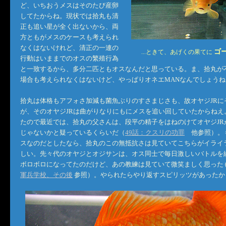
ど、いちおうメスはそのたび産卵
してたからね。現状では拾丸も清
正も追い星が全く出ないから、両
方ともがメスのケースも考えられ
なくはないけれど、清正の一連の
ゴ
...ときて、あげくの果てに
行動はいままでのオスの繁殖行為
と一致するから、多分二匹ともオスなんだと思っている。ま、拾丸が
場合も考えられなくはないけど、やっぱりオネエMANなんでしょうね
拾丸は体格もアフォさ加減も菌魚ぶりのすさまじさも、故オヤジJRに
が、そのオヤジJRは曲がりなりにもにメスを追い回していたからねえ
たので最近では、拾丸の父さんは、段平の精子をはねのけてオヤジJR
じゃないかと疑っているくらいだ（
49話：クスリの功罪
他参照）。
スなのだとしたなら、拾丸のこの無抵抗さは見ていてこちらがイライ
しい。先々代のオヤジとオジサンは、オス同士で毎日激しいバトルを
ボロボロになってたのだけど、あの教練は見ていて微笑ましく思った
軍兵学校、その後
参照）。やられたらやり返すスピリッツがあったか