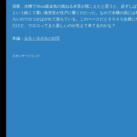
深夜、水槽で30cm級金魚の跳ねる水音が聴こえたと思うと、必ずし
という鈍くて重い激突音が住戸に響くのだった。なので水槽の底には
ろいのウロコがはがれて落ちている。このペースだとそろそろ全裸に
だけど、ウロコってまた新しいのが生えて来てるのかな？
本編：
金魚と淡水魚の飼育
スポンサードリンク