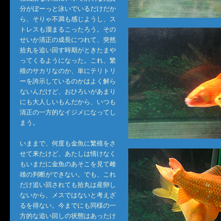
分がぼーっと泳いでいるだけだか
ら、そりゃ不満も感じようし、ス
トレスも溜まるこったろう。その
せいか清正の成長につれて、突然
拾丸を追い回す時期がときたまや
ってくるようになった。これ、繁
殖のサカリなのか、単にテリトリ
ーを誇示しているのかはよく解ら
ないんだけど、おひろいがあまり
にも大人しいもんだから、いつも
清正の一方的なイジメになってし
まう。
いままで、何度も金魚に繁殖をさ
せて来たけど、あたしは情けなく
もいまだに金魚のあそこを見て雌
雄の判断ができない。でも、これ
だけ追い回されても拾丸は産卵し
ないから、メスではないと考えざ
るを得ない。今までにも同様の一
方的な追い回しの状態はあったけ