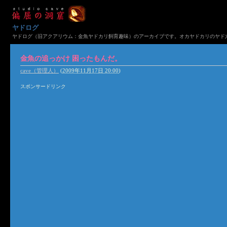
ヤドログ
ヤドログ（旧アクアリウム：金魚ヤドカリ飼育趣味）のアーカイブです。オカヤドカリのヤド六
金魚の追っかけ 困ったもんだ。
cave（管理人）
(
2009年11月17日 20:00
)
スポンサードリンク