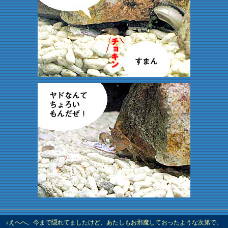
↓えへへ。今まで隠れてましたけど、あたしもお邪魔しておったような次第で。