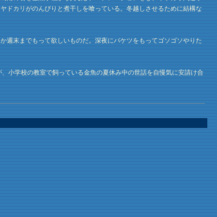
カヤドカリがのんびりと煮干しを喰っている。冬越しさせるために結構な
か週末までもって欲しいものだ。深夜にバケツをもってゴソゴソやりた
が、小学校の教室で飼っている金魚の夏休み中の世話を自慢気に安請け合