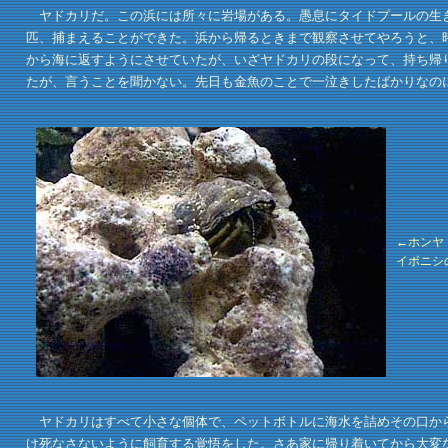
ヤドカリだ。この浜には所々に岩場がある。愚息にタイドプールの生き
匹、捕まえることができた。浜から帰るときまで観察させてやろうと、
から海に返すようにさせていたが、いざヤドカリの段になって、持ち帰
たが、言うことを聞かない。先日も金魚のことで一泣きしたばかりなの
←ホンヤ
イボニシ
ヤドカリはすべて小さな個体で、ペットボトルに海水を詰めその口から
け死なさないように飼育する覚悟をした。さあ家に帰り着いてから大変