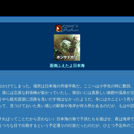
面倒ふえたよ日本海
かけてしまった。場所は日本海の丹後半島だ。ここへは小学生の時に数回、
、港には立派な斜張橋が架かっていたし、海沿いには真新しい旅館や温泉が
うやら観光資源に活路を見いだす他はなかったようだ。冬にはカニという売
って、見つけておいた良い感じの駅前や海岸が何カ所かあるのだが、もはや
ればってことだから言わない）日本海の海で子供たちを遊ばせ、夜は海岸で
うつろな目で出勤するという予定通りの行楽だったのだが、ひとつ予定外の