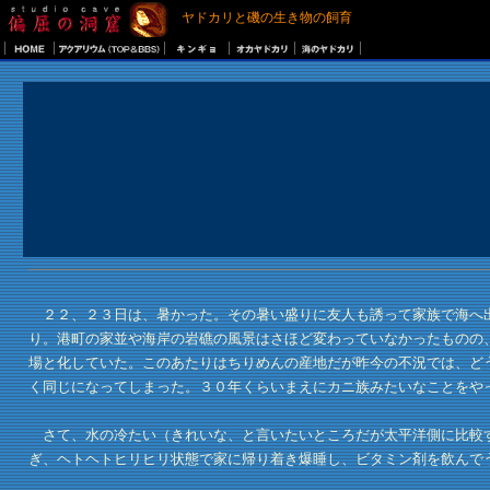
ヤドカリと磯の生き物の飼育
２２、２３日は、暑かった。その暑い盛りに友人も誘って家族で海へ出
り。港町の家並や海岸の岩礁の風景はさほど変わっていなかったものの
場と化していた。このあたりはちりめんの産地だが昨今の不況では、ど
く同じになってしまった。３０年くらいまえにカニ族みたいなことをや
さて、水の冷たい（きれいな、と言いたいところだが太平洋側に比較す
ぎ、ヘトヘトヒリヒリ状態で家に帰り着き爆睡し、ビタミン剤を飲んで