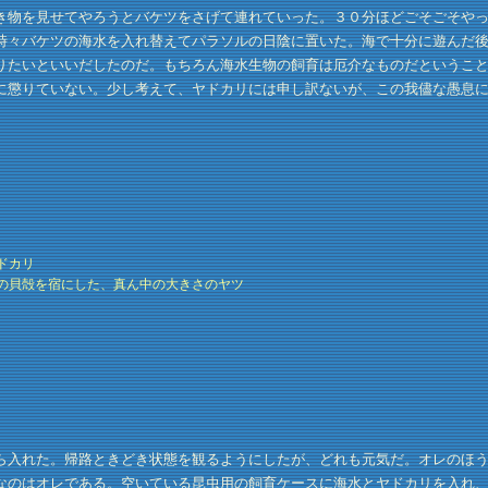
物を見せてやろうとバケツをさげて連れていった。３０分ほどごそごそやっ
時々バケツの海水を入れ替えてパラソルの日陰に置いた。海で十分に遊んだ
りたいといいだしたのだ。もちろん海水生物の飼育は厄介なものだというこ
に懲りていない。少し考えて、ヤドカリには申し訳ないが、この我儘な愚息
ドカリ
の貝殻を宿にした、真ん中の大きさのヤツ
入れた。帰路ときどき状態を観るようにしたが、どれも元気だ。オレのほう
なのはオレである。空いている昆虫用の飼育ケースに海水とヤドカリを入れ