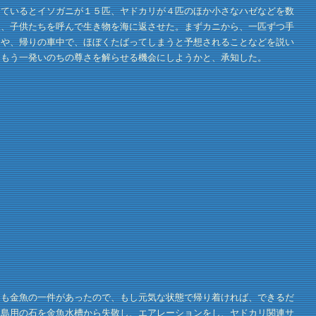
ているとイソガニが１５匹、ヤドカリが４匹のほか小さなハゼなどを数
後、子供たちを呼んで生き物を海に返させた。まずカニから、一匹ずつ手
とや、帰りの車中で、ほぼくたばってしまうと予想されることなどを説い
にもう一発いのちの尊さを解らせる機会にしようかと、承知した。
も金魚の一件があったので、もし元気な状態で帰り着ければ、できるだ
、島用の石を金魚水槽から失敬し、エアレーションをし、ヤドカリ関連サ