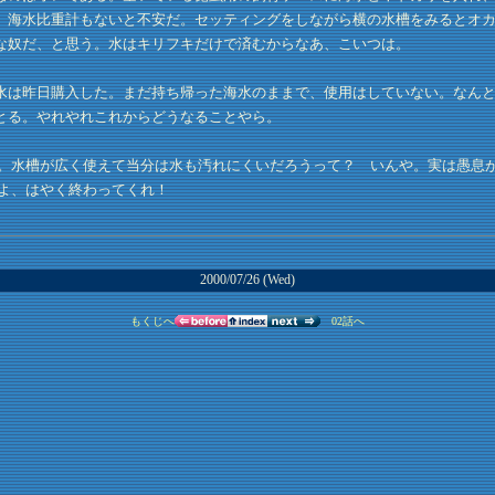
。海水比重計もないと不安だ。セッティングをしながら横の水槽をみるとオ
な奴だ、と思う。水はキリフキだけで済むからなあ、こいつは。
は昨日購入した。まだ持ち帰った海水のままで、使用はしていない。なんと
とる。やれやれこれからどうなることやら。
。水槽が広く使えて当分は水も汚れにくいだろうって？ いんや。実は愚息
よ、はやく終わってくれ！
2000/07/26 (Wed)
もくじへ
02話へ