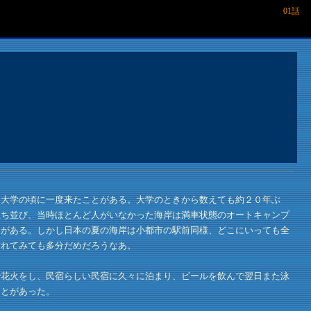
01話
大学の頃に一度来たことがある。大学のときから数えても約２０年ぶ
立ち並び、当時ほとんど人がいなかった海岸は満車状態のオートキャンプ
りがある。しかし日本の夏の海岸は小都市の駅前同様、どこにいっても全
訪れてみても多分だめだろうなあ。
花火をし、民宿らしい民宿に久々に泊まり、ビールを飲んで翌日また泳
ことがあった。