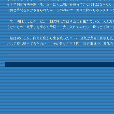
イトで飼育方法を調べる。近々に人工海水を買ってこなければならない
出費と手間をかけさせられたが、この海のヤドカリに比べりゃラクチン
で、四日たった今日だが、朝の時点では４匹とも生きている。人工海水
くないもの。煮干しを小さく千切って少し入れてみたら、喰っとる喰っ
話は変わるが、白カビ病から生き残った２５cm金魚は完全に回復した
いして持ち帰ってきたのだ！ その数なんと７匹！ 現在混泳中。夏休み