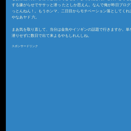
する嫌がらせでササッと潜っ たとしか思えん。なんで俺が昨日ブログ
っとんねん！。もうホンマ、二日目からモチベーション落としてくれ
やなあヤド 六。
まあ気を取り直して、当分は金魚やイソギンの話題で行きますか。単
潜りせずに数日で出て来よるやもしれんしね。
スポンサードリンク