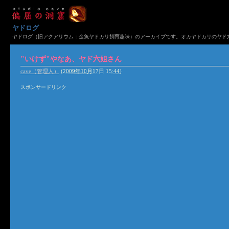
ヤドログ
ヤドログ（旧アクアリウム：金魚ヤドカリ飼育趣味）のアーカイブです。オカヤドカリのヤド六
"いけず"やなあ、ヤド六姐さん
cave（管理人）
(
2009年10月17日 15:44
)
スポンサードリンク