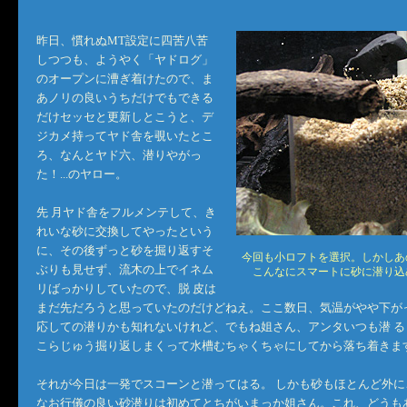
昨日、慣れぬMT設定に四苦八苦
しつつも、ようやく「ヤドログ」
のオープンに漕ぎ着けたので、ま
あノリの良いうちだけでもできる
だけセッセと更新しとこうと、デ
ジカメ持ってヤド舎を覗いたとこ
ろ、なんとヤド六、潜りやがっ
た！...のヤロー。
先 月ヤド舎をフルメンテして、き
れいな砂に交換してやったという
に、その後ずっと砂を掘り返すそ
今回も小ロフトを選択。しかしあ
ぶりも見せず、流木の上でイネム
こんなにスマートに砂に潜り込
リばっかりしていたので、脱 皮は
まだ先だろうと思っていたのだけどねえ。ここ数日、気温がやや下が
応しての潜りかも知れないけれど、でもね姐さん、アンタいつも潜 る
こらじゅう掘り返しまくって水槽むちゃくちゃにしてから落ち着きま
それが今日は一発でスコーンと潜ってはる。 しかも砂もほとんど外に
なお行儀の良い砂潜りは初めてとちがいまっか姐さん。これ、どうも