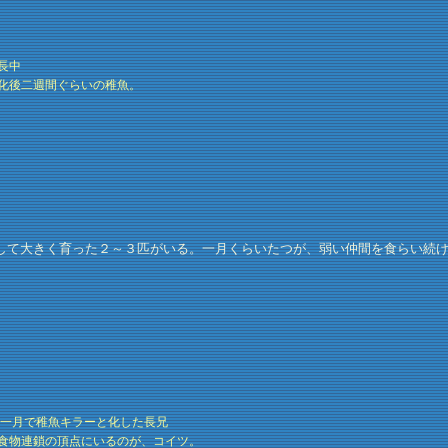
長中
化後二週間ぐらいの稚魚。
て大きく育った２～３匹がいる。一月くらいたつが、弱い仲間を食らい続け
後一月で稚魚キラーと化した長兄
食物連鎖の頂点にいるのが、コイツ。