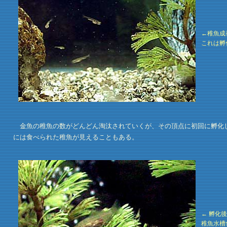
←稚魚成
これは孵
金魚の稚魚の数がどんどん淘汰されていくが、その頂点に初回に孵化し
には食べられた稚魚が見えることもある。
← 孵化
稚魚水槽