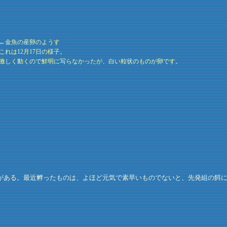
←金魚の産卵のようす
これは12月17日の様子。
激しく動くので鮮明に写らなかったが、白い粒状のものが卵です。
ある。最近孵ったものは、よほど元気で素早いものでないと、先発組の餌に