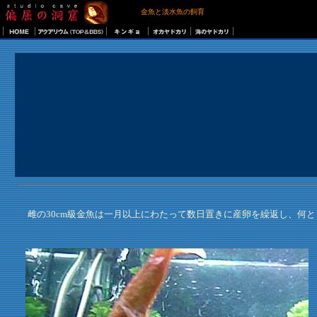
金魚と淡水魚の飼育
雌の30cm級金魚は一月以上にわたって数日置きに産卵を繰返し、何と