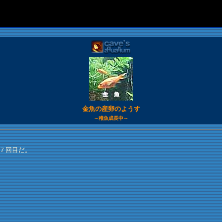
金魚の産卵のようす
～稚魚成長中～
７回目だ。