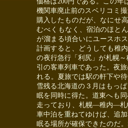
価格は200円である。この
機関車廃止前のスベリコミ撮
購入したものだが、なにせ高
むべくもなく、宿泊のほとん
が溜まる頃合いにユースホ
計画すると、どうしても稚内
の夜行急行「利尻」が札幌～
引の客車列車であった。夜旅
れる。夏旅では駅の軒下や待
雪残る北海道の３月はもっぱ
眠を同時に得た。道東へも同
走っており、札幌―稚内―札
車中泊を重ねてゆけば、追加
眠る場所が確保できたのだ。