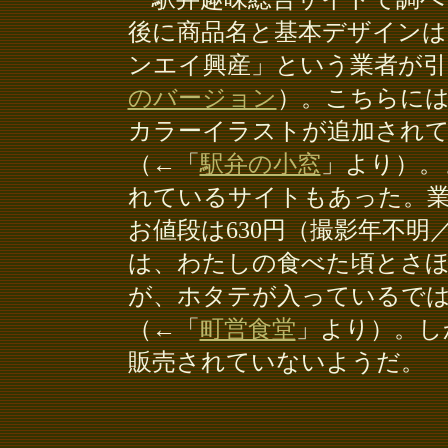
後に商品名と基本デザイン
ンエイ興産」という業者が引
のバージョン
）。こちらに
カラーイラストが追加され
（←「
駅弁の小窓
」より）。
れているサイトもあった。
お値段は630円（撮影年不
は、わたしの食べた頃とさ
が、ホタテが入っているで
（←「
町営食堂
」より）。し
販売されていないようだ。