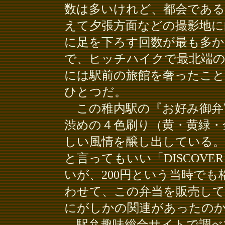
数は多いけれど、都会である
えて夕張方面などの撮影地に
に足を下ろす回数が最も多
で、ヒッチハイクで最北端の
には駅前の旅館を奢ったこと
ひとつだ。
この稚内駅の『お好み御弁
渋めの４色刷り（黄・黄緑・
しい風情を醸し出している
と言ってもいい「DISCOVE
いが、200円という当時で
わせて、この弁当を販売して
にがしかの関連があったの
駅弁趣味総合サイトで調べ