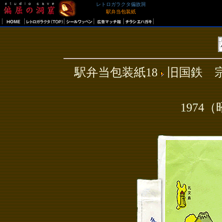
レトロガラクタ偏故洞
駅弁当包装紙
駅弁当包装紙18
旧国鉄 宗
1974（